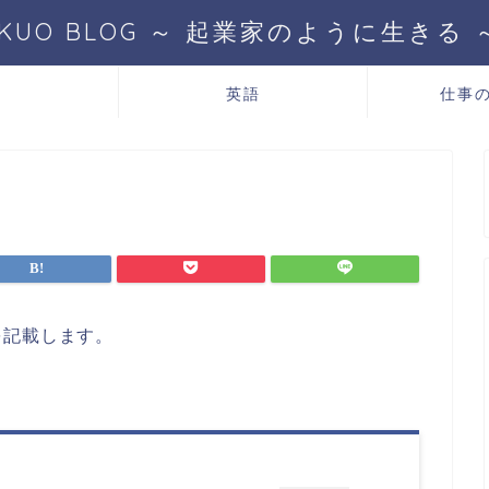
IKUO BLOG ～ 起業家のように生きる 
T
英語
仕事
を記載します。