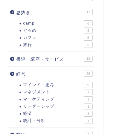
息抜き
17
camp
6
ぐるめ
5
カフェ
5
旅行
6
書評・講座・サービス
13
経営
26
マインド・思考
9
マネジメント
1
マーケティング
1
リーダーシップ
1
経済
8
統計・分析
1