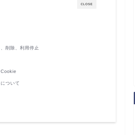
CLOSE
加、削除、利用停止
okie
更について