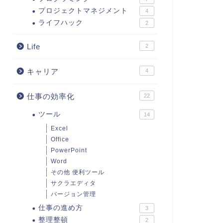
プロジェクトマネジメント
4
ライフハック
2
Life
2
キャリア
4
仕事の効率化
22
ツール
14
Excel
Office
PowerPoint
Word
その他 便利ツール
サクラエディタ
バージョン管理
仕事の進め方
3
整理整頓
2