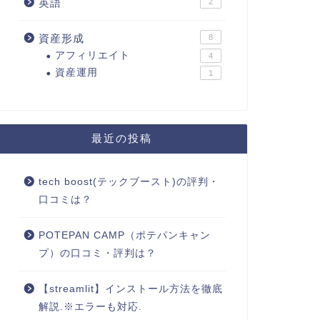
英語
2
資産形成
8
アフィリエイト
4
資産運用
1
最近の投稿
tech boost(テックブースト)の評判・
口コミは？
POTEPAN CAMP（ポテパンキャン
プ）の口コミ・評判は？
【streamlit】インストール方法を徹底
解説.※エラーも対応.