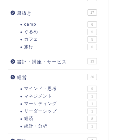
息抜き
17
camp
6
ぐるめ
5
カフェ
5
旅行
6
書評・講座・サービス
13
経営
26
マインド・思考
9
マネジメント
1
マーケティング
1
リーダーシップ
1
経済
8
統計・分析
1