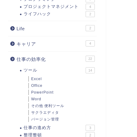
プロジェクトマネジメント
4
ライフハック
2
Life
2
キャリア
4
仕事の効率化
22
ツール
14
Excel
Office
PowerPoint
Word
その他 便利ツール
サクラエディタ
バージョン管理
仕事の進め方
3
整理整頓
2