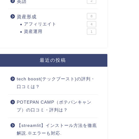
英語
2
資産形成
8
アフィリエイト
4
資産運用
1
最近の投稿
tech boost(テックブースト)の評判・
口コミは？
POTEPAN CAMP（ポテパンキャン
プ）の口コミ・評判は？
【streamlit】インストール方法を徹底
解説.※エラーも対応.