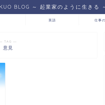
IKUO BLOG ～ 起業家のように生きる 
T
英語
仕事
― TAG ―
意見