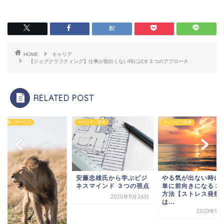
HOME
キャリア
【ジョブクラフティング】仕事が面白くない時に試す３つのアプローチ
RELATED POST
・講座・サービス
マインド・思考
マインド・思考
安藤忠雄氏から学ぶビジ
やる気が出ない時に
ネスマインド ３つの視点
単に前向きになる３
方法【ストレス発散
2020年9月26日
は...
2020年9月