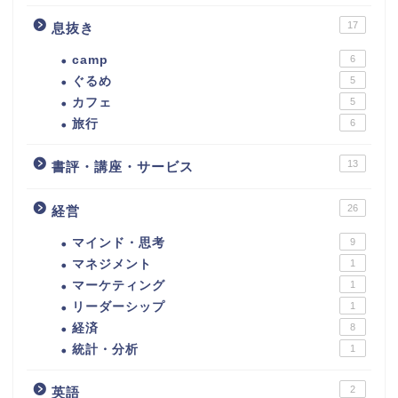
17
息抜き
camp
6
ぐるめ
5
カフェ
5
旅行
6
13
書評・講座・サービス
26
経営
マインド・思考
9
マネジメント
1
マーケティング
1
リーダーシップ
1
経済
8
統計・分析
1
2
英語