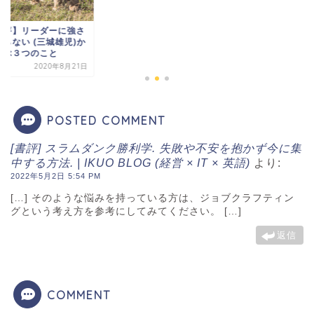
書評】リーダーに強さ
いらない (三城雄児)か
学ぶ３つのこと
2020年8月21日
POSTED COMMENT
[書評] スラムダンク勝利学. 失敗や不安を抱かず今に集
中する方法. | IKUO BLOG (経営 × IT × 英語)
より:
2022年5月2日 5:54 PM
[…] そのような悩みを持っている方は、ジョブクラフティン
グという考え方を参考にしてみてください。 […]
返信
COMMENT