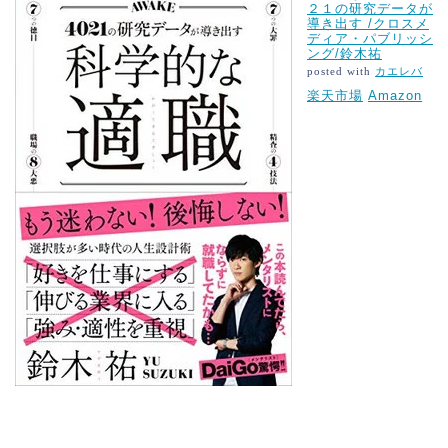
２１の研究データが
導き出す /クロスメ
ディア・パブリッシ
ング/鈴木祐
posted with
カエレバ
楽天市場
Amazon